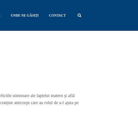
E
UNDE NE GĂSIȚI
CONTACT
iciile uimitoare ale laptelui matern și află
onține anticorpi care au rolul de a-l ajuta pe