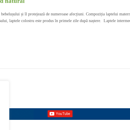
d natural
e bebelușului și îl protejează de numeroase afecțiuni. Compoziția laptelui mater
lui, laptele colostru este produs în primele zile după naștere. Laptele intermedi