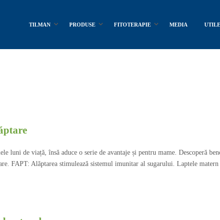
TILMAN
PRODUSE
FITOTERAPIE
MEDIA
UTIL
ăptare
ele luni de viață, însă aduce o serie de avantaje și pentru mame. Descoperă benef
are. FAPT: Alăptarea stimulează sistemul imunitar al sugarului. Laptele matern c