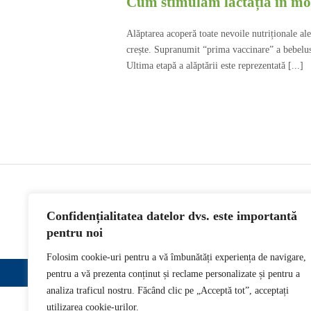
Cum stimulăm lactația în mo
Alăptarea acoperă toate nevoile nutriționale al
crește. Supranumit “prima vaccinare” a bebelusu
Ultima etapă a alăptării este reprezentată [...]
Confidențialitatea datelor dvs. este importantă
pentru noi
Folosim cookie-uri pentru a vă îmbunătăți experiența de navigare,
pentru a vă prezenta conținut și reclame personalizate și pentru a
analiza traficul nostru. Făcând clic pe „Acceptă tot”, acceptați
utilizarea cookie-urilor.